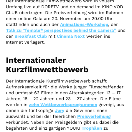
Der internationale Filmwettbewerb wird in vollem
Umfang live auf DORFTV und on demand im KINO VOD
CLUB übertragen. Die Preisverleihung wird im Rahmen
einer online Gala am 20. November um 20:00 Uhr
stattfinden und auch der
Animations-Workshop
, der
Talk zu “female* perspectives behind the camera”
und
der
Breakfast Club
mit
Cinema Next
werden ins
Internet verlagert.
Internationaler
Kurzfilmwettbewerb
Der Internationale Kurzfilmwettbewerb schafft
Aufmerksamkeit für die Werke junger Filmschaffender
und umfasst 63 Filme in den Alterskategorien 13 – 17
Jahren, 18 – 22 Jahren und 23 – 27 Jahren. Die Filme
werden in
zehn Wettbewerbsprogrammen
gezeigt, aus
denen die fünfköpfige
Jury
die Gewinner:innen
auswählt und bei der feierlichen
Preisverleihung
verkündet. Neben den Preisgeldern gibt es dabei die
begehrten und einzigartigen YOUKI
Trophäen
zu