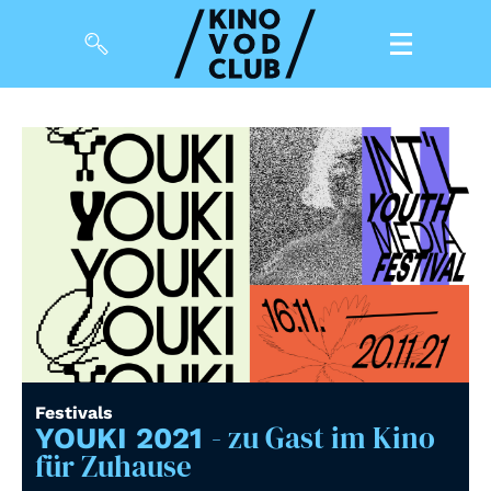
Filme
Magazin
Kuratierungen
Events
So geht’s
Filmpakete
Festivals
- zu Gast im Kino
Gutscheine
YOUKI 2021
& Filmpässe
für Zuhause