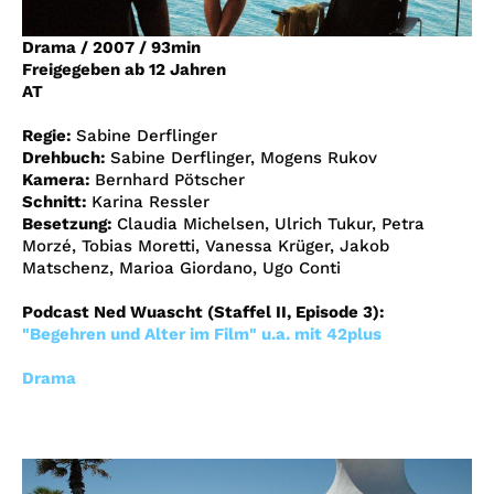
Account
Drama
/
2007
/
93min
Suche
Freigegeben ab 12 Jahren
AT
Regie:
Sabine Derflinger
Drehbuch:
Sabine Derflinger, Mogens Rukov
Kamera:
Bernhard Pötscher
Schnitt:
Karina Ressler
Besetzung:
Claudia Michelsen, Ulrich Tukur, Petra
Morzé, Tobias Moretti, Vanessa Krüger, Jakob
Matschenz, Marioa Giordano, Ugo Conti
Podcast Ned Wuascht (Staffel II, Episode 3):
"Begehren und Alter im Film" u.a. mit 42plus
Drama