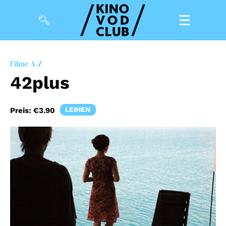
Filme
Filme A-Z
42plus
Magazin
Kuratierungen
LEIHEN
Preis:
€3.90
Events
So geht’s
Filmpakete
Gutscheine
& Filmpässe