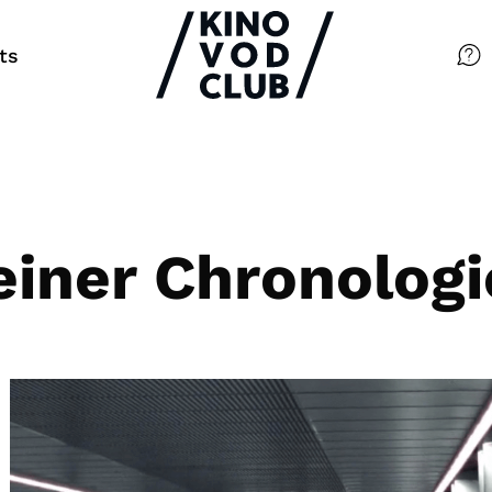
ts
Filme
Magazin
Kuratierungen
iner Chronologi
Events
So geht’s
Filmpakete