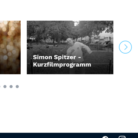
Simon Spitzer -
Der
Kurzfilmprogramm
Wah
LEIHEN
LEI