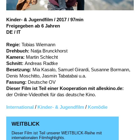
Account
Suche
Kinder- & Jugendfilm
/
2017
/
97min
Freigegeben ab 6 Jahren
DE / IT
Regie:
Tobias Wiemann
Drehbuch:
Natja Brunckhorst
Kamera:
Martin Schlecht
Schnitt:
Andreas Radtke
Besetzung:
Mia Kasalo, Samuel Girardi, Susanne Bormann,
Denis Moschitto, Jasmin Tabatabai u.a.
Fassung:
Deutsche OV
Dieser Film ist Teil einer Kooperation mit alleskino.de:
der Online-Videothek für das deutsche Kino.
International
/
Kinder- & Jugendfilm
/
Komödie
WEITBLICK
Dieser Film ist Teil unserer WEITBLICK-Reihe mit
internationalen Filmhighlights.