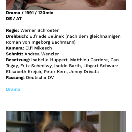
Account
Drama
/
1991
/
120min
Suche
DE / AT
Regie:
Werner Schroeter
Drehbuch:
Elfriede Jelinek (nach dem gleichnamigen
Roman von Ingeborg Bachmann)
Kamera:
Elfi Mikesch
Schnitt:
Andrea Wenzler
Besetzung:
Isabelle Huppert, Matthieu Carrière, Can
Togay, Fritz Schediwy, Isolde Barth, Libgart Schwarz,
Elisabeth Krejcir, Peter Kern, Jenny Drivala
Fassung:
Deutsche OV
Drama