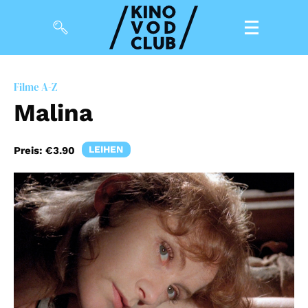
Filme
Filme A-Z
Malina
Magazin
Kuratierungen
LEIHEN
Preis:
€3.90
Events
So geht’s
Filmpakete
Gutscheine
& Filmpässe