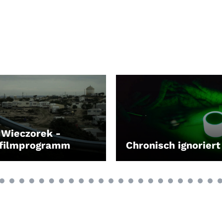
 Wieczorek -
zfilmprogramm
Chronisch ignoriert
EN
LEIHEN