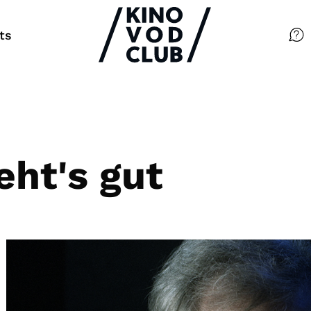
ts
Filme
Magazin
Kuratierungen
eht's gut
Events
So geht’s
Filmpakete