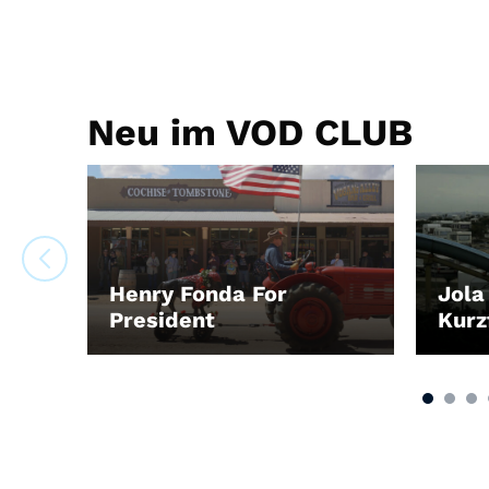
Neu im VOD CLUB
Henry Fonda For
Jola
President
Kur
LEIHEN
LEIH