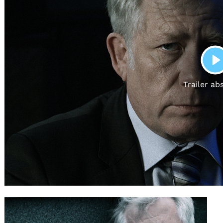
Gutscheine
& Filmpässe
Account
Suche
P
Trailer ab