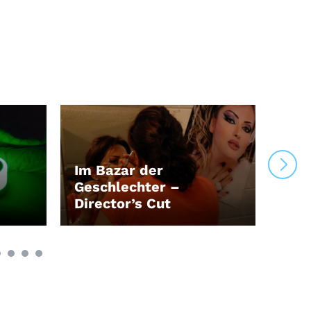
Im Bazar der
Geschlechter –
Director’s Cut
Zwe
LEIHEN
LEI