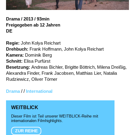
Account
Suche
Drama
/
2013
/
93min
Freigegeben ab 12 Jahren
DE
Regie:
John Kolya Reichart
Drehbuch:
Frank Hoffmann, John Kolya Reichart
Kamera:
Dominik Berg
Schnitt:
Elisa Purfürst
Besetzung:
Andreas Bichler, Brigitte Böttrich, Milena Dreißig,
Alexandra Finder, Frank Jacobsen, Matthias Lier, Natalia
Rudziewicz, Oliver Törner
Drama
/ /
International
WEITBLICK
Dieser Film ist Teil unserer WEITBLICK-Reihe mit
internationalen Filmhighlights.
ZUR REIHE