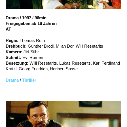
Account
Suche
Drama
/
1997
/
96min
Freigegeben ab 16 Jahren
AT
Regie:
Thomas Roth
Drehbuch:
Günther Brödl, Milan Dor, Willi Resetarits
Kamera:
Jirí Stibr
Schnitt:
Evi Romen
Besetzung:
Willi Resetarits, Lukas Resetarits, Karl Ferdinand
Kratzl, Georg Friedrich, Heribert Sasse
Drama
/
Thriller