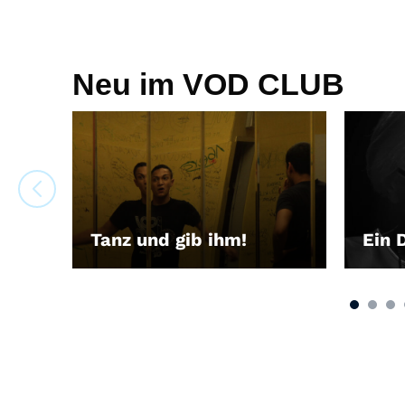
Neu im VOD CLUB
Tanz und gib ihm!
Ein 
LEIHEN
LEIH