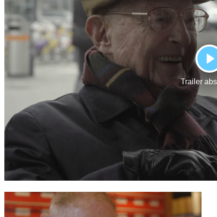
Gutscheine
& Filmpässe
Account
Suche
P
Trailer ab