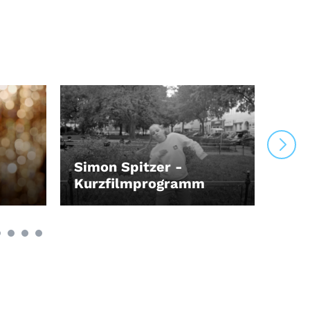
Simon Spitzer -
Jol
Kurzfilmprogramm
Kur
LEIHEN
LEI