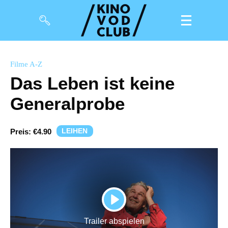
Filme
Filme A-Z
Das Leben ist keine
Magazin
Generalprobe
Kuratierungen
Events
LEIHEN
Preis:
€4.90
So geht’s
Filmpakete
Gutscheine
PLAY
& Filmpässe
Trailer abspielen