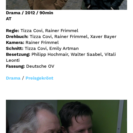
Account
Drama
/
2012
/
90min
Suche
AT
Regie:
Tizza Covi, Rainer Frimmel
Drehbuch:
Tizza Covi, Rainer Frimmel, Xaver Bayer
Kamera:
Rainer Frimmel
Schnitt:
Tizza Covi, Emily Artman
Besetzung:
Philipp Hochmair, Walter Saabel, Vitali
Leonti
Fassung:
Deutsche OV
/
Drama
Preisgekrönt