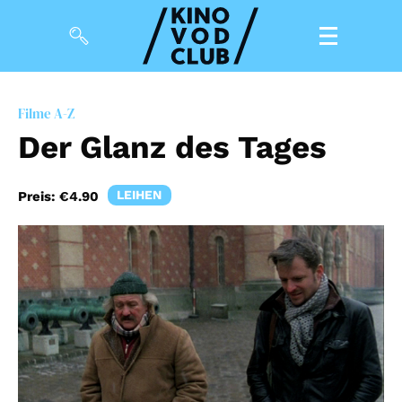
Filme
Filme A-Z
Der Glanz des Tages
Magazin
Kuratierungen
LEIHEN
Preis:
€4.90
Events
So geht’s
Filmpakete
Gutscheine
& Filmpässe