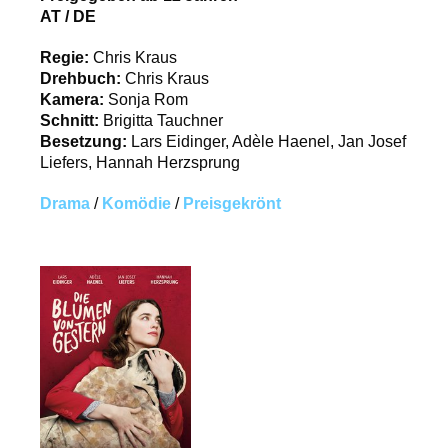
AT / DE
Regie:
Chris Kraus
Drehbuch:
Chris Kraus
Kamera:
Sonja Rom
Schnitt:
Brigitta Tauchner
Besetzung:
Lars Eidinger, Adèle Haenel, Jan Josef
Liefers, Hannah Herzsprung
Drama
/
Komödie
/
Preisgekrönt