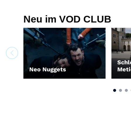
Neu im VOD CLUB
Schl
Neo Nuggets
Meti
LEIHEN
LEIH