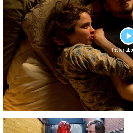
Gutscheine
& Filmpässe
Account
Suche
P
Trailer ab