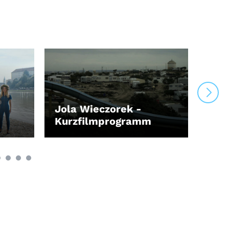
Jola Wieczorek -
Kurzfilmprogramm
DMD
LEIHEN
LEI