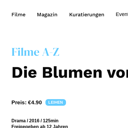
Filme
Magazin
Kuratierungen
Even
Filme A-Z
Die Blumen vo
Preis:
€4.90
LEIHEN
Drama
/
2016
/
125min
Freigegeben ab 12 Jahren