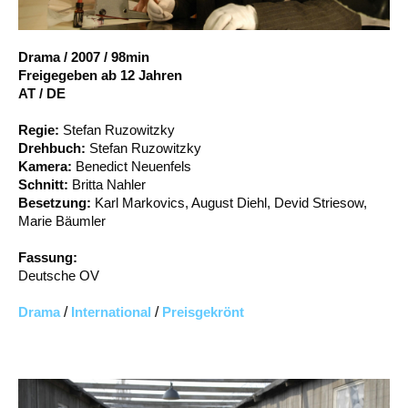
Account
Suche
Drama
/
2007
/
98min
Freigegeben ab 12 Jahren
AT / DE
Regie:
Stefan Ruzowitzky
Drehbuch:
Stefan Ruzowitzky
Kamera:
Benedict Neuenfels
Schnitt:
Britta Nahler
Besetzung:
Karl Markovics, August Diehl, Devid Striesow,
Marie Bäumler
Fassung:
Deutsche OV
Drama
/
International
/
Preisgekrönt