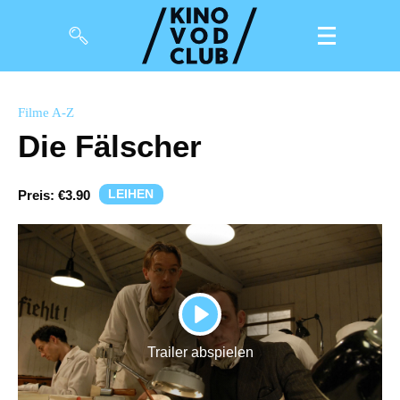
Filme
Filme A-Z
Die Fälscher
Magazin
Kuratierungen
LEIHEN
Preis:
€3.90
Events
So geht’s
Filmpakete
PLAY
Gutscheine
Trailer abspielen
& Filmpässe