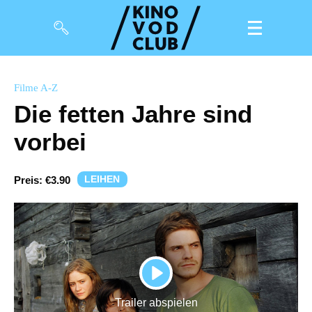
Filme
Filme A-Z
Die fetten Jahre sind
Magazin
vorbei
Kuratierungen
Events
LEIHEN
Preis:
€3.90
So geht’s
Filmpakete
Gutscheine
PLAY
& Filmpässe
Trailer abspielen