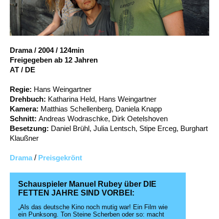
Account
Suche
Drama
/
2004
/
124min
Freigegeben ab 12 Jahren
AT / DE
Regie:
Hans Weingartner
Drehbuch:
Katharina Held, Hans Weingartner
Kamera:
Matthias Schellenberg, Daniela Knapp
Schnitt:
Andreas Wodraschke, Dirk Oetelshoven
Besetzung:
Daniel Brühl, Julia Lentsch, Stipe Erceg, Burghart
Klaußner
Drama
/
Preisgekrönt
Schauspieler Manuel Rubey über DIE
FETTEN JAHRE SIND VORBEI:
„Als das deutsche Kino noch mutig war! Ein Film wie
ein Punksong. Ton Steine Scherben oder so: macht