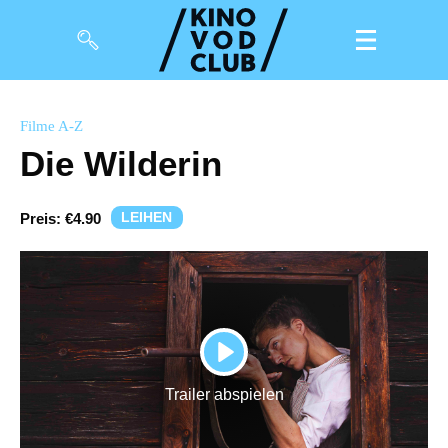
Filme
Filme A-Z
Die Wilderin
Magazin
Kuratierungen
LEIHEN
Preis:
€4.90
Events
So geht’s
Filmpakete
PLAY
Gutscheine
Trailer abspielen
& Filmpässe