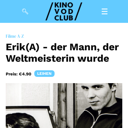
Filme
Filme A-Z
Erik(A) - der Mann, der
Magazin
Weltmeisterin wurde
Kuratierungen
Events
LEIHEN
Preis:
€4.90
So geht’s
Filmpakete
Gutscheine
& Filmpässe