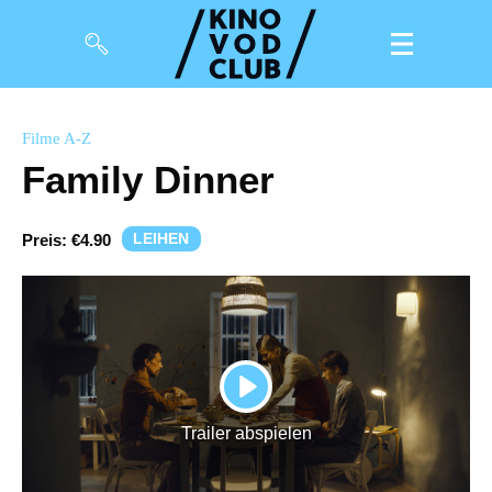
Filme
Filme A-Z
Family Dinner
Magazin
Kuratierungen
LEIHEN
Preis:
€4.90
Events
So geht’s
Filmpakete
PLAY
Gutscheine
Trailer abspielen
& Filmpässe