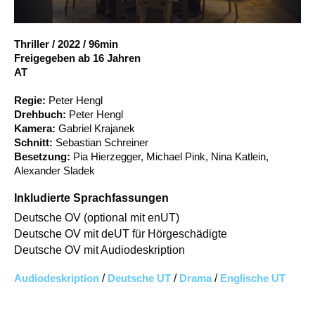
Account
Suche
Thriller
/
2022
/
96min
Freigegeben ab 16 Jahren
AT
Regie:
Peter Hengl
Drehbuch:
Peter Hengl
Kamera:
Gabriel Krajanek
Schnitt:
Sebastian Schreiner
Besetzung:
Pia Hierzegger, Michael Pink, Nina Katlein,
Alexander Sladek
Inkludierte Sprachfassungen
Deutsche OV (optional mit enUT)
Deutsche OV mit deUT für Hörgeschädigte
Deutsche OV mit Audiodeskription
Audiodeskription
/
Deutsche UT
/
Drama
/
Englische UT