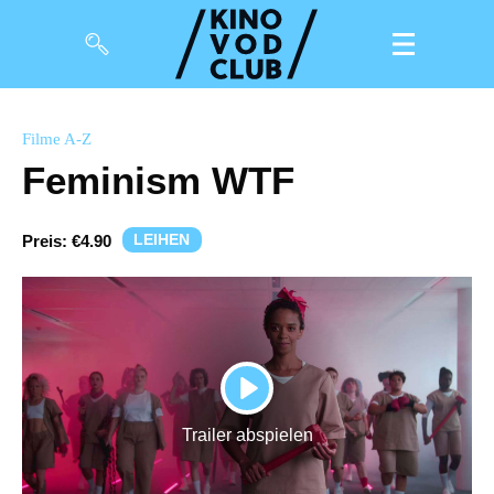
Filme
Filme A-Z
Feminism WTF
Magazin
Kuratierungen
LEIHEN
Preis:
€4.90
Events
So geht’s
Filmpakete
PLAY
Gutscheine
Trailer abspielen
& Filmpässe