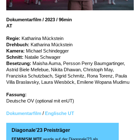
Account
Suche
Dokumentarfilm
/
2023
/
96min
AT
Regie:
Katharina Mückstein
Drehbuch:
Katharina Mückstein
Kamera:
Michael Schindegger
Schnitt:
Natalie Schwager
Besetzung:
Maisha Auma, Persson Perry Baumgartinger,
Astrid Biele Mefebue, Nikita Dhawan, Christoph May,
Franziska Schutzbach, Sigrid Schmitz, Rona Torenz, Paula
Villa Braslavsky, Laura Wiesböck, Emilene Wopana Mudimu
Fassung:
Deutsche OV (optional mit enUT)
Dokumentarfilm
/
Englische UT
Diagonale'23 Preisträger
FEMINISM WTF
wurde auf der Diagonale'23 als