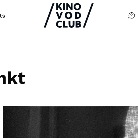
ts
Filme
Magazin
Kuratierungen
nkt
Events
So geht’s
Filmpakete