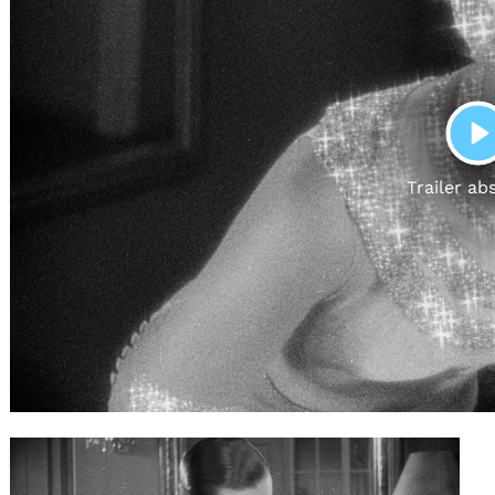
Gutscheine
& Filmpässe
Account
Suche
P
Trailer ab