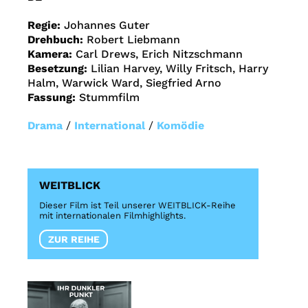
Regie:
Johannes Guter
Drehbuch:
Robert Liebmann
Kamera:
Carl Drews, Erich Nitzschmann
Besetzung:
Lilian Harvey, Willy Fritsch, Harry
Halm, Warwick Ward, Siegfried Arno
Fassung:
Stummfilm
Drama
/
International
/
Komödie
WEITBLICK
Dieser Film ist Teil unserer WEITBLICK-Reihe
mit internationalen Filmhighlights.
ZUR REIHE