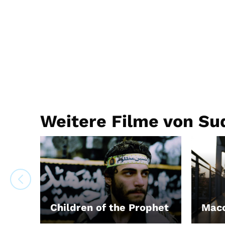
Weitere Filme von Su
Children of the Prophet
Mac
LEIHEN
LEIH