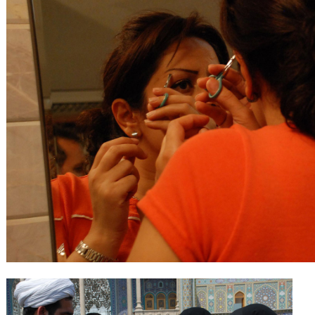
Gutscheine
& Filmpässe
Account
Suche