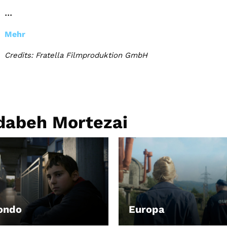
...
Mehr
Credits: Fratella Filmproduktion GmbH
dabeh Mortezai
ondo
Europa
EN
LEIHEN