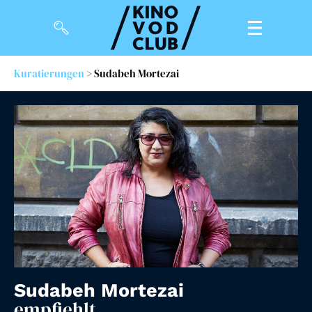
Kuratierungen
> Sudabeh Mortezai
Filme
Magazin
Kuratierungen
Events
So geht’s
Filmpakete
Gutscheine
Sudabeh Mortezai
& Filmpässe
empfiehlt