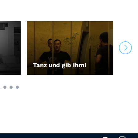
Tanz und gib ihm!
Grü
LEIHEN