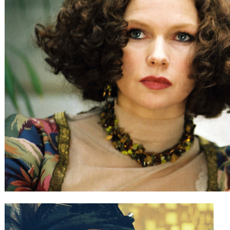
Gutscheine
& Filmpässe
Account
Suche