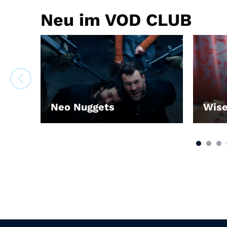
Neu im VOD CLUB
Neo Nuggets
Wis
LEIHEN
LEIH