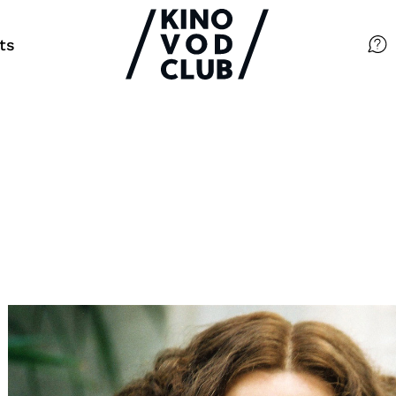
ts
Filme
Magazin
Kuratierungen
Events
So geht’s
Filmpakete