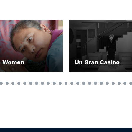
e Women
Un Gran Casino
EN
LEIHEN