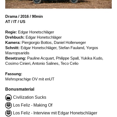
Account
Suche
Drama
/
2016
/
90min
AT / IT / US
Regie:
Edgar Honetschläger
Drehbuch:
Edgar Honetschläger
Kamera:
Piergiorgio Bottos, Daniel Hollerweger
Schnitt:
Edgar Honetschläger, Stefan Fauland, Yorgos
Mavropsaridis
Besetzung:
Pauline Acquart, Philippe Spall, Yukika Kudo,
Cosimo Cinieri, Antonio Salines, Teco Celio
Fassung:
Mehrsprachige OV mit enUT
Bonusmaterial
Civilization Sucks
Los Feliz - Making Of
Los Feliz - Interview mit Edgar Honetschläger