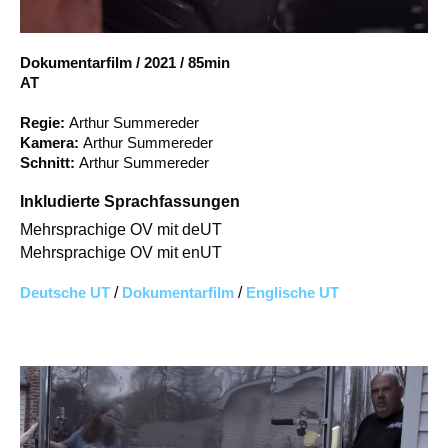
Account
Suche
Dokumentarfilm
/
2021
/
85min
AT
Regie:
Arthur Summereder
Kamera:
Arthur Summereder
Schnitt:
Arthur Summereder
Inkludierte Sprachfassungen
Mehrsprachige OV mit deUT
Mehrsprachige OV mit enUT
Deutsche UT
/
Dokumentarfilm
/
Englische UT