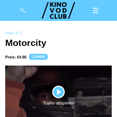
Filme
Filme A-Z
Motorcity
Magazin
Kuratierungen
LEIHEN
Preis:
€4.90
Events
So geht’s
Filmpakete
PLAY
Gutscheine
Trailer abspielen
& Filmpässe