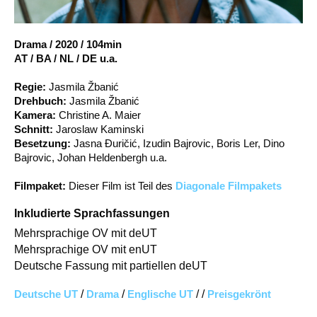
Account
Suche
Drama
/
2020
/
104min
AT / BA / NL / DE u.a.
Regie:
Jasmila Žbanić
Drehbuch:
Jasmila Žbanić
Kamera:
Christine A. Maier
Schnitt:
Jaroslaw Kaminski
Besetzung:
Jasna Đuričić, Izudin Bajrovic, Boris Ler, Dino
Bajrovic, Johan Heldenbergh u.a.
Filmpaket:
Dieser Film ist Teil des
Diagonale Filmpakets
Inkludierte Sprachfassungen
Mehrsprachige OV mit deUT
Mehrsprachige OV mit enUT
Deutsche Fassung mit partiellen deUT
Deutsche UT
/
Drama
/
Englische UT
/ /
Preisgekrönt