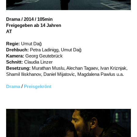
Account
Suche
Drama
/
2014
/
105min
Freigegeben ab 14 Jahren
AT
Regie:
Umut Dağ
Drehbuch:
Petra Ladinigg, Umut Dağ
Kamera:
Georg Geutebrück
Schnitt:
Claudia Linzer
Besetzung:
Murathan Muslu, Alechan Tagaev, Ivan Kriznjak,
Shamil Iliskhanov, Daniel Mijatovic, Magdalena Pawlus u.a.
Drama
/
Preisgekrönt