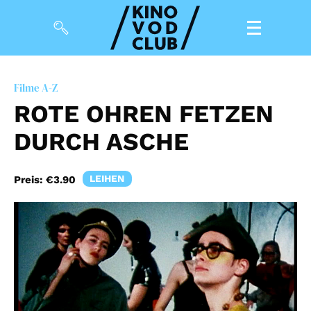
Filme
Filme A-Z
ROTE OHREN FETZEN
Magazin
DURCH ASCHE
Kuratierungen
Events
LEIHEN
Preis:
€3.90
So geht’s
Filmpakete
Gutscheine
& Filmpässe