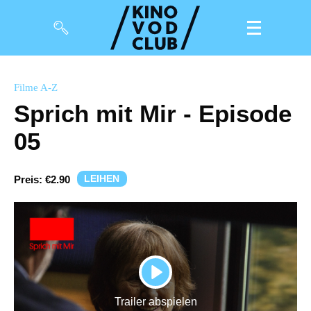
Filme
Filme A-Z
Sprich mit Mir - Episode
Magazin
05
Kuratierungen
Events
LEIHEN
Preis:
€2.90
So geht’s
Filmpakete
Gutscheine
PLAY
& Filmpässe
Trailer abspielen