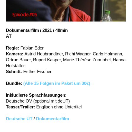
Account
Suche
Dokumentarfilm
/
2021
/
48min
AT
Regie:
Fabian Eder
Kamera:
Astrid Heubrandtner, Richi Wagner, Carlo Hofmann,
Ortrun Bauer, Rupert Kasper, Marie-Thérèse Zumtobel, Hanna
Hofstätter
Schnitt:
Esther Fischer
Bundle:
(Alle 15 Folgen im Paket um 30€)
Inkludierte Sprachfassungen:
Deutsche OV (optional mit deUT)
Teaser/Trailer:
Englisch ohne Untertitel
Deutsche UT
/
Dokumentarfilm