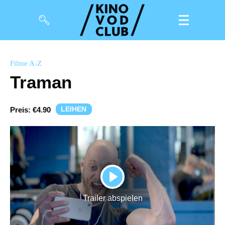
Filme
Filme A-Z
Traman
Magazin
Kuratierungen
LEIHEN
Preis:
€4.90
Events
So geht’s
Filmpakete
PLAY
Gutscheine
Trailer abspielen
& Filmpässe