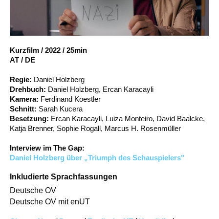
Account
Suche
Kurzfilm
/
2022
/
25min
AT / DE
Regie:
Daniel Holzberg
Drehbuch:
Daniel Holzberg, Ercan Karacayli
Kamera:
Ferdinand Koestler
Schnitt:
Sarah Kucera
Besetzung:
Ercan Karacayli, Luiza Monteiro, David Baalcke,
Katja Brenner, Sophie Rogall, Marcus H. Rosenmüller
Interview im The Gap:
Daniel Holzberg über „Triumph des Schauspielers"
Inkludierte Sprachfassungen
Deutsche OV
Deutsche OV mit enUT