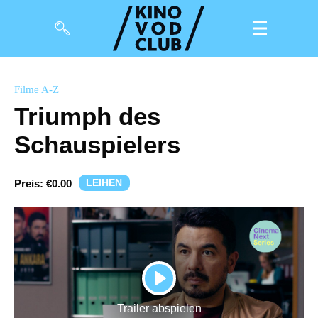
Filme
Filme A-Z
Triumph des
Magazin
Schauspielers
Kuratierungen
Events
LEIHEN
Preis:
€0.00
So geht’s
Filmpakete
Gutscheine
PLAY
& Filmpässe
Trailer abspielen