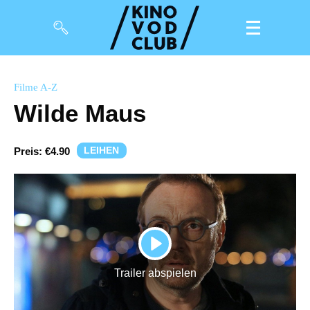
Filme
Filme A-Z
Wilde Maus
Magazin
Kuratierungen
LEIHEN
Preis:
€4.90
Events
So geht’s
Filmpakete
PLAY
Gutscheine
Trailer abspielen
& Filmpässe