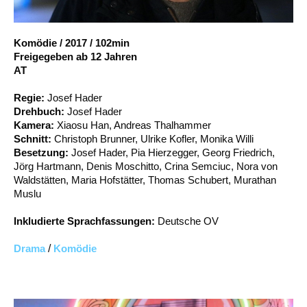
Account
Suche
Komödie
/
2017
/
102min
Freigegeben ab 12 Jahren
AT
Regie:
Josef Hader
Drehbuch:
Josef Hader
Kamera:
Xiaosu Han, Andreas Thalhammer
Schnitt:
Christoph Brunner, Ulrike Kofler, Monika Willi
Besetzung:
Josef Hader, Pia Hierzegger, Georg Friedrich,
Jörg Hartmann, Denis Moschitto, Crina Semciuc, Nora von
Waldstätten, Maria Hofstätter, Thomas Schubert, Murathan
Muslu
Inkludierte Sprachfassungen:
Deutsche OV
Drama
/
Komödie