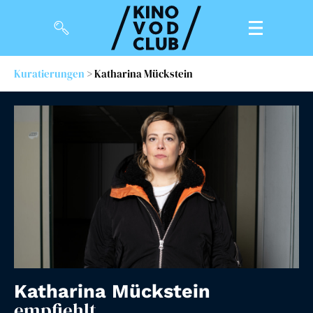
Kuratierungen
> Katharina Mückstein
Filme
Magazin
Kuratierungen
Events
So geht’s
Filmpakete
Gutscheine
Katharina Mückstein
& Filmpässe
empfiehlt