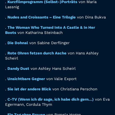
.
Kurzfilmprogramm (Selbst-)Porträts
von Maria
Lassnig
.
Nudes and Croissants – Eine Trilogie
von Dina Bukva
.
The Woman Who Turned Into A Castle & In Her
Boots
von Katharina Steinbach
.
Die Dohnal
von Sabine Derflinger
.
Rote Ohren fetzen durch Asche
von Hans Ashley
Scheirl
.
Dandy Dust
von Ashley Hans Scheirl
.
Unsichtbare Gegner
von Valie Export
.
Sie ist der andere Blick
von Christiana Perschon
.
C-TV (Wenn ich dir sage, ich habe dich gern…)
von Eva
Egermann, Cordula Thym
.
Ein Tag ohne Frauen
von Pamela Hogan