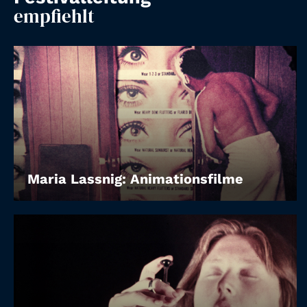
Account
empfiehlt
Suche
Maria Lassnig: Animationsfilme