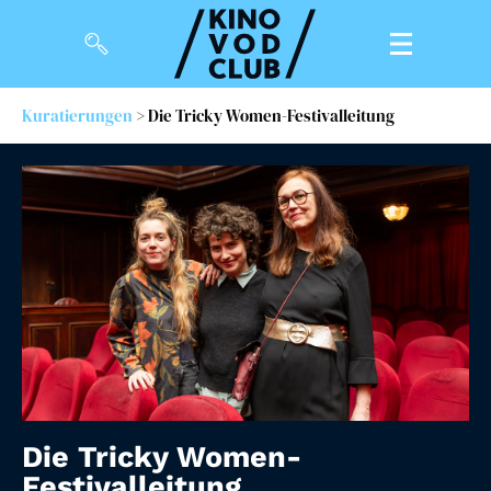
Kuratierungen
> Die Tricky Women-Festivalleitung
Filme
Magazin
Kuratierungen
Events
So geht’s
Filmpakete
Gutscheine
Die Tricky Women-
& Filmpässe
Festivalleitung