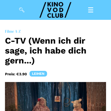
Filme
Filme A-Z
C-TV (Wenn ich dir
Magazin
sage, ich habe dich
Kuratierungen
gern...)
Events
LEIHEN
Preis:
€3.90
So geht’s
Filmpakete
Gutscheine
& Filmpässe