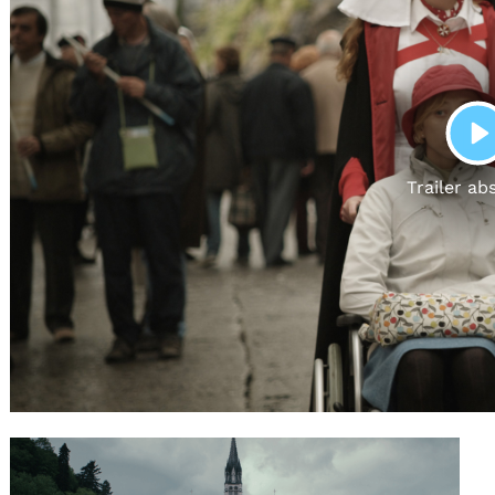
Gutscheine
& Filmpässe
Account
Suche
P
Trailer ab