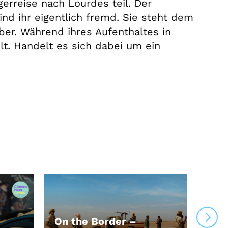
gerreise nach Lourdes teil. Der
nd ihr eigentlich fremd. Sie steht dem
ber. Während ihres Aufenthaltes in
t. Handelt es sich dabei um ein
On the Border –
Im 