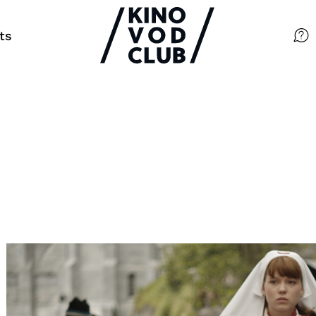
ts
Filme
Magazin
Kuratierungen
Events
So geht’s
Filmpakete