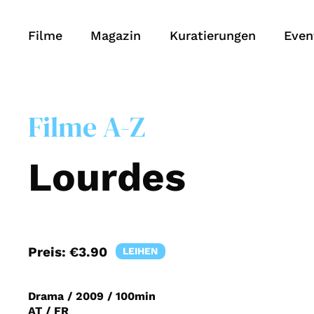
Filme
Magazin
Kuratierungen
Even
Filme A-Z
Lourdes
Preis:
€3.90
LEIHEN
Drama
/
2009
/
100min
AT / FR