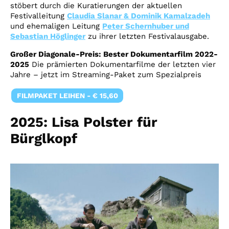
stöbert durch die Kuratierungen der aktuellen
Festivalleitung
Claudia Slanar & Dominik Kamalzadeh
und ehemaligen Leitung
Peter Schernhuber und
Sebastian Höglinger
zu ihrer letzten Festivalausgabe.
Großer Diagonale-Preis: Bester Dokumentarfilm 2022-
2025
Die
prämierten Dokumentarf
ilme
der
letzten vier
Jahre –
jetzt
im
Streaming-
Paket
zum
Spezialpreis
FILMPAKET LEIHEN - € 15,60
2025: Lisa Polster für
Bürglkopf