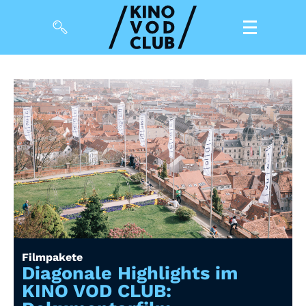
Filme
Magazin
Kuratierungen
Events
So geht’s
Filmpakete
Filmpakete
Gutscheine
Diagonale Highlights im
& Filmpässe
KINO VOD CLUB: