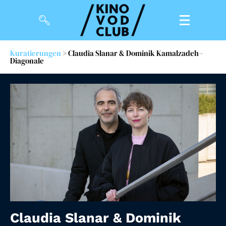
Kuratierungen
> Claudia Slanar & Dominik Kamalzadeh -
Diagonale
Filme
Magazin
Kuratierungen
Events
So geht’s
Filmpakete
Gutscheine
& Filmpässe
Claudia Slanar & Dominik