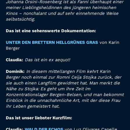
Johanna Orsini-Rosenberg ist als Fanni überhaupt einer
meiner Lieblingsheldinnen des jüngeren
heimischen
Kinos – nonchalant und auf sehr einnehmende Weise
selbstsüchtig.
Das ist eine sehenswerte Dokumentation:
UNTER DEN BRETTERN HELLGRÜNES GRAS
von Karin
Berger
Claudia:
Das ist ein ex aequo!!
Dominik:
In diesem mittellangen Film kehrt Karin
Berger noch einmal zur Romni Ceija Stojka zurück,
der
sie auch einen Langfilm gewidmet hat. Man merkt die
Nähe zu Stojka: Es geht um ihre Zeit im
Konzentrationslager Bergen-Belsen, und man bekommt
Einblick in die unnachahmliche Art, mit der
diese Frau
ihr Leben gemeistert hat.
Das ist unser liebster Kurzfilm:
Claudia:
WALD DER ECHOS
von Luz Olivares Capelle