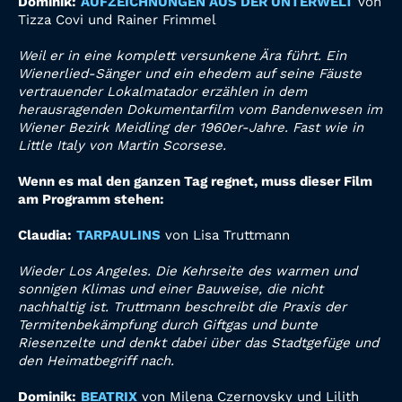
Dominik:
AUFZEICHNUNGEN AUS DER UNTERWELT
von
Tizza Covi und Rainer Frimmel
Weil
er in eine komplett versunkene Ära führt. Ein
Wienerlied-Sänger und ein ehedem auf seine Fäuste
vertrauender Lokalmatador erzählen in dem
herausragenden Dokumentarfilm vom Bandenwesen im
Wiener Bezirk Meidling der 1960er-Jahre. Fast wie in
Little Italy von Martin Scorsese.
Wenn es mal den ganzen Tag regnet, muss dieser Film
am Programm stehen:
Claudia:
TARPAULINS
von Lisa Truttmann
Wieder Los Angeles. Die Kehrseite des warmen und
sonnigen Klimas und einer Bauweise, die nicht
nachhaltig ist. Truttmann beschreibt die Praxis der
Termitenbekämpfung durch Giftgas und bunte
Riesenzelte und denkt dabei über das Stadtgefüge
und
den Heimatbegriff nach.
Dominik:
BEATRIX
von Milena Czernovsky und Lilith