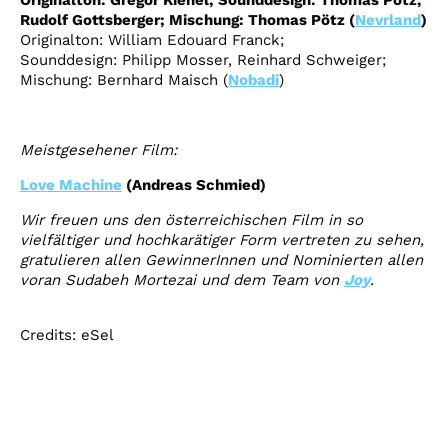
Originalton:
Gregor Kienel
; Sounddesign:
Thomas Pötz
,
Rudolf Gottsberger; Mischung:
Thomas Pötz
(
Nevrland
)
Originalton:
William Edouard Franck
;
Sounddesign:
Philipp Mosser
,
Reinhard Schweiger
;
Mischung:
Bernhard Maisch
(
Nobadi
)
Meistgesehener Film:
Love Machine
(Andreas Schmied)
Wir freuen uns den österreichischen Film in so
vielfältiger und hochkarätiger Form vertreten zu sehen,
gratulieren allen GewinnerInnen und Nominierten allen
voran Sudabeh Mortezai und dem Team von
Joy
.
Credits: eSel