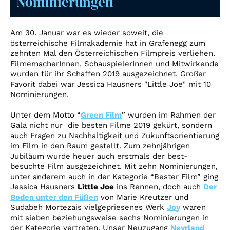
Nominierungen
Account
Suche
Am 30. Januar war es wieder soweit, die
österreichische Filmakademie hat in Grafenegg zum
zehnten Mal den Österreichischen Filmpreis verliehen.
FilmemacherInnen, SchauspielerInnen und Mitwirkende
wurden für ihr Schaffen 2019 ausgezeichnet. Großer
Favorit dabei war Jessica Hausners "Little Joe" mit 10
Nominierungen.
Unter dem Motto “
Green Film
” wurden im Rahmen der
Gala nicht nur die besten Filme 2019 gekürt, sondern
auch Fragen zu Nachhaltigkeit und Zukunftsorientierung
im Film in den Raum gestellt. Zum zehnjährigen
Jubiläum wurde heuer auch erstmals der best-
besuchte Film ausgezeichnet. Mit zehn Nominierungen,
unter anderem auch in der Kategorie “Bester Film” ging
Jessica Hausners
Little Joe
ins Rennen, doch auch
Der
Boden unter den Füßen
von Marie Kreutzer und
Sudabeh Mortezais vielgepriesenes Werk
Joy
waren
mit sieben beziehungsweise sechs Nominierungen in
der Kategorie vertreten. Unser Neuzugang
Nevrland