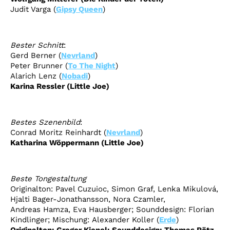
Judit Varga
(
Gipsy Queen
)
Bester
Schnitt
:
Gerd Berner
(
Nevrland
)
Peter Brunner
(
To The Night
)
Alarich Lenz
(
Nobadi
)
Karina Ressler
(Little
Joe
)
Bestes
Szenenbild
:
Conrad Moritz Reinhardt
(
Nevrland
)
Katharina Wöppermann (Little
Joe
)
Beste
Tongestaltung
Originalton: Pavel Cuzuioc,
Simon Graf
, Lenka Mikulová,
Hjalti Bager-Jonathansson, Nora Czamler,
Andreas Hamza
,
Eva Hausberger
; Sounddesign:
Florian
Kindlinger
; Mischung:
Alexander Koller
(
Erde
)