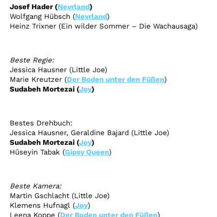
Josef Hader
(
Nevrland
)
Wolfgang Hübsch
(
Nevrland
)
Heinz Trixner
(Ein wilder Sommer – Die Wachausaga)
Beste
Regie:
Jessica Hausner
(Little
Joe
)
Marie Kreutzer
(
Der Boden unter den Füßen
)
Sudabeh Mortezai
(
Joy
)
Bestes
Drehbuch:
Jessica Hausner
, Geraldine Bajard (Little
Joe
)
Sudabeh Mortezai
(
Joy
)
Hüseyin
Tabak
(
Gipsy Queen
)
Beste
Kamera
:
Martin Gschlacht
(Little
Joe
)
Klemens Hufnagl
(
Joy
)
Leena Koppe
(
Der Boden unter den Füßen
)