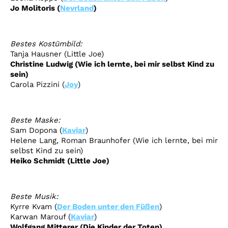
Jo Molitoris
(
Nevrland
)
Bestes
Kostümbild:
Tanja Hausner
(Little
Joe
)
Christine Ludwig (Wie ich lernte, bei mir selbst Kind zu
sein)
Carola Pizzini (
Joy
)
Beste
Maske:
Sam Dopona (
Kaviar
)
Helene Lang
, Roman Braunhofer (
Wie
ich lernte, bei mir
selbst Kind zu sein)
Heiko Schmidt
(Little
Joe
)
Beste
Musik:
Kyrre Kvam (
Der Boden unter den Füßen
)
Karwan Marouf (
Kaviar
)
Wolfgang Mitterer
(Die Kinder der Toten)