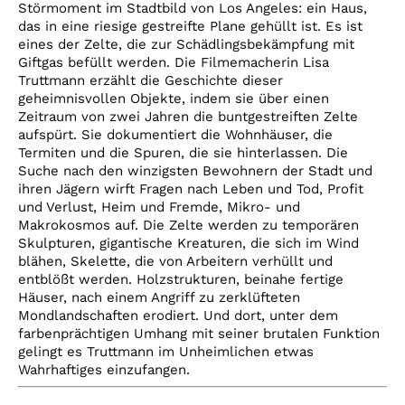
Störmoment im Stadtbild von Los Angeles: ein Haus,
das in eine riesige gestreifte Plane gehüllt ist. Es ist
eines der Zelte, die zur Schädlingsbekämpfung mit
Giftgas befüllt werden. Die Filmemacherin Lisa
Truttmann erzählt die Geschichte dieser
geheimnisvollen Objekte, indem sie über einen
Zeitraum von zwei Jahren die buntgestreiften Zelte
aufspürt. Sie dokumentiert die Wohnhäuser, die
Termiten und die Spuren, die sie hinterlassen. Die
Suche nach den winzigsten Bewohnern der Stadt und
ihren Jägern wirft Fragen nach Leben und Tod, Profit
und Verlust, Heim und Fremde, Mikro- und
Makrokosmos auf. Die Zelte werden zu temporären
Skulpturen, gigantische Kreaturen, die sich im Wind
blähen, Skelette, die von Arbeitern verhüllt und
entblößt werden. Holzstrukturen, beinahe fertige
Häuser, nach einem Angriff zu zerklüfteten
Mondlandschaften erodiert. Und dort, unter dem
farbenprächtigen Umhang mit seiner brutalen Funktion
gelingt es Truttmann im Unheimlichen etwas
Wahrhaftiges einzufangen.