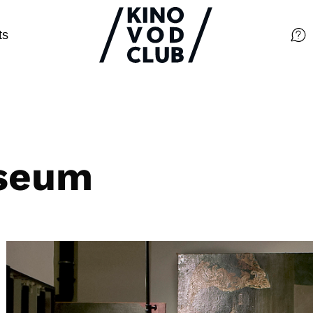
ts
Filme
Magazin
Kuratierungen
seum
Events
So geht’s
Filmpakete