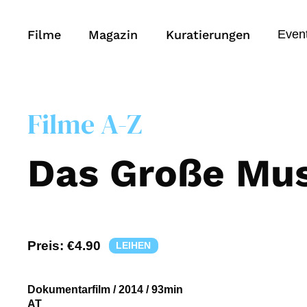
Filme
Magazin
Kuratierungen
Even
Filme A-Z
Das Große Mu
Preis:
€4.90
LEIHEN
Dokumentarfilm
/
2014
/
93min
AT