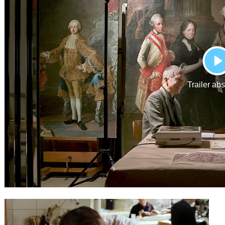
Gutscheine
& Filmpässe
Account
Suche
P
Trailer ab