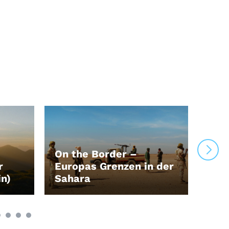
On the Border –
r
Europas Grenzen in der
in)
Sahara
Zwe
LEIHEN
LEI