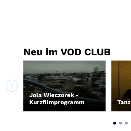
Neu im VOD CLUB
Jola Wieczorek -
Kurzfilmprogramm
Tanz
LEIHEN
LEIH