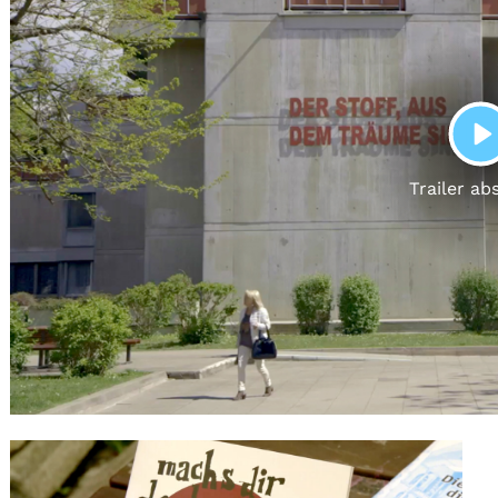
Gutscheine
& Filmpässe
Account
Suche
P
Trailer ab