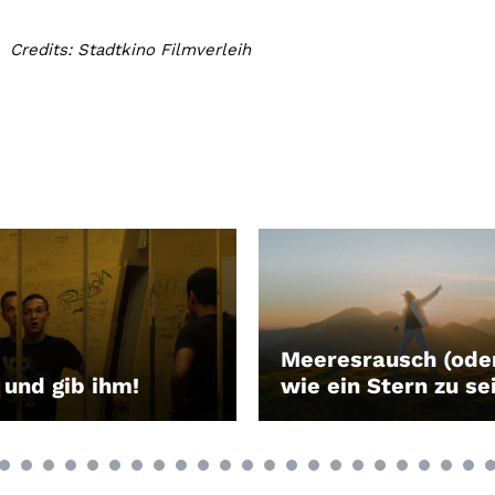
Credits: Stadtkino Filmverleih
Meeresrausch (ode
 und gib ihm!
wie ein Stern zu se
EN
LEIHEN