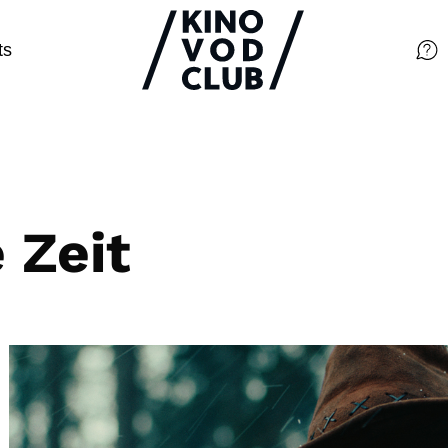
ts
Filme
Magazin
Kuratierungen
 Zeit
Events
So geht’s
Filmpakete