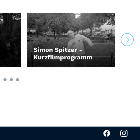
Simon Spitzer -
Sch
Kurzfilmprogramm
Met
LEIHEN
LEI