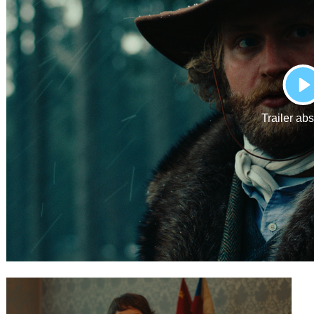
Gutscheine
& Filmpässe
Account
Suche
P
Trailer ab