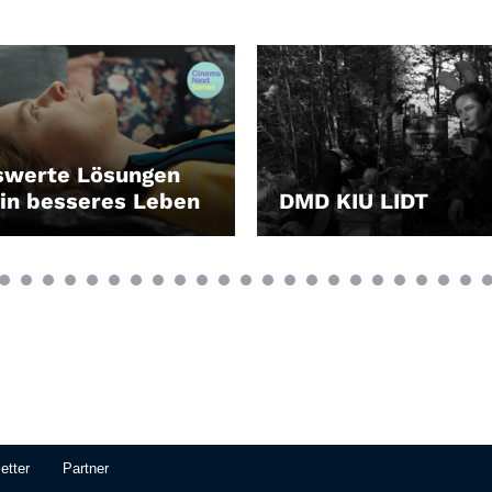
swerte Lösungen
ein besseres Leben
DMD KIU LIDT
EN
LEIHEN
etter
Partner