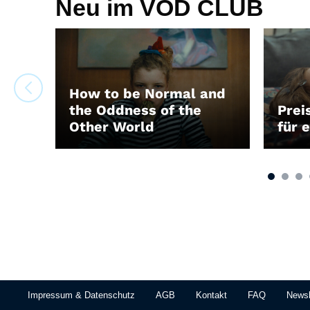
Neu im VOD CLUB
How to be Normal and
the Oddness of the
Prei
Other World
für 
LEIHEN
LEIH
Impressum & Datenschutz
AGB
Kontakt
FAQ
Newsl