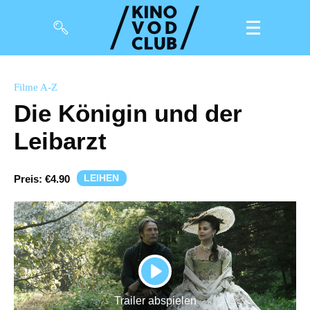
Filme
Filme A-Z
Die Königin und der
Magazin
Leibarzt
Kuratierungen
Events
LEIHEN
Preis:
€4.90
So geht’s
Filmpakete
Gutscheine
PLAY
& Filmpässe
Trailer abspielen