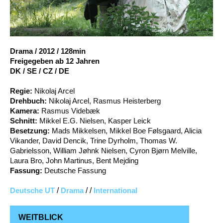
Account
Suche
Drama
/
2012
/
128min
Freigegeben ab 12 Jahren
DK / SE / CZ / DE
Regie:
Nikolaj Arcel
Drehbuch:
Nikolaj Arcel, Rasmus Heisterberg
Kamera:
Rasmus Videbæk
Schnitt:
Mikkel E.G. Nielsen, Kasper Leick
Besetzung:
Mads Mikkelsen, Mikkel Boe Følsgaard, Alicia
Vikander, David Dencik, Trine Dyrholm, Thomas W.
Gabrielsson, William Jøhnk Nielsen, Cyron Bjørn Melville,
Laura Bro, John Martinus, Bent Mejding
Fassung:
Deutsche Fassung
Deutsche UT
/
Drama
/ /
International
WEITBLICK