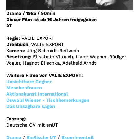
Account
Drama
/
1985
/
90min
Suche
Dieser Film ist ab 16 Jahren freigegeben
AT
Regie:
VALIE EXPORT
Drehbuch:
VALIE EXPORT
Kamera:
Jörg Schmidt-Reitwein
Besetzung:
Elisabeth Vitouch, Liane Wagner, Rüdiger
Vogler, Hagnot Elischka, Adelheid Arndt
Weitere Filme von VALIE EXPORT:
Unsichtbare Gegner
Meschenfrauen
Aktionskunst International
Oswald Wiener - Tischbemerkungen
Das Unsagbare sagen
Fassung:
Deutsche OV mit enUT
/
/
Drama
Englische UT
Experimentell