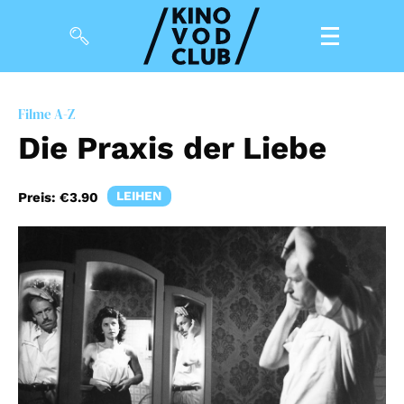
Filme
Filme A-Z
Die Praxis der Liebe
Magazin
Kuratierungen
LEIHEN
Preis:
€3.90
Events
So geht’s
Filmpakete
Gutscheine
& Filmpässe