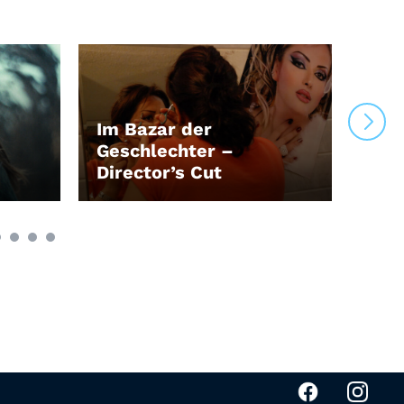
Im Bazar der
Geschlechter –
Director’s Cut
Ein
LEIHEN
LEI