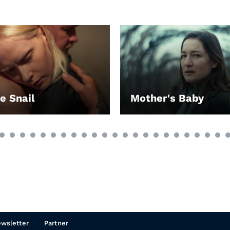
e Snail
Mother's Baby
LEIHEN
wsletter
Partner