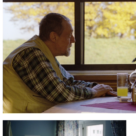
Gutscheine
& Filmpässe
Account
Suche