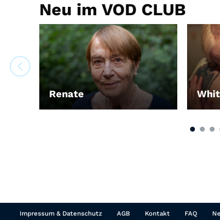
Neu im VOD CLUB
Renate
Whit
LEIHEN
Impressum & Datenschutz
AGB
Kontakt
FAQ
Ne