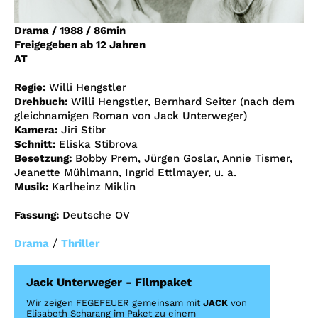
Account
Drama
/
1988
/
86min
Suche
Freigegeben ab 12 Jahren
AT
Regie:
Willi Hengstler
Drehbuch:
Willi Hengstler, Bernhard Seiter (nach dem
gleichnamigen Roman von Jack Unterweger)
Kamera:
Jiri Stibr
Schnitt:
Eliska Stibrova
Besetzung:
Bobby Prem, Jürgen Goslar, Annie Tismer,
Jeanette Mühlmann, Ingrid Ettlmayer, u. a.
Musik:
Karlheinz Miklin
Fassung:
Deutsche OV
/
Drama
Thriller
Jack Unterweger - Filmpaket
Wir zeigen FEGEFEUER gemeinsam mit
JACK
von
Elisabeth Scharang im Paket zu einem