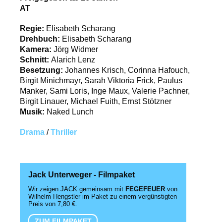
AT
Regie:
Elisabeth Scharang
Drehbuch:
Elisabeth Scharang
Kamera:
Jörg Widmer
Schnitt:
Alarich Lenz
Besetzung:
Johannes Krisch, Corinna Hafouch,
Birgit Minichmayr, Sarah Viktoria Frick, Paulus
Manker, Sami Loris, Inge Maux, Valerie Pachner,
Birgit Linauer, Michael Fuith, Ernst Stötzner
Musik:
Naked Lunch
Drama
/
Thriller
Jack Unterweger - Filmpaket
Wir zeigen JACK gemeinsam mit
FEGEFEUER
von
Wilhelm Hengstler im Paket zu einem vergünstigten
Preis von 7,80 €.
ZUM FILMPAKET