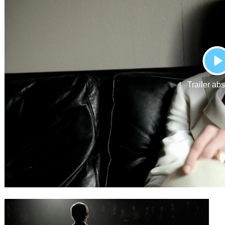
Gutscheine
& Filmpässe
Account
Suche
P
Trailer ab