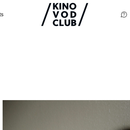
ts
Filme
Magazin
Kuratierungen
Events
So geht’s
Filmpakete