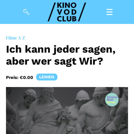
Filme
Filme A-Z
Ich kann jeder sagen,
Magazin
aber wer sagt Wir?
Kuratierungen
Events
LEIHEN
Preis:
€0.00
So geht’s
Filmpakete
Gutscheine
& Filmpässe