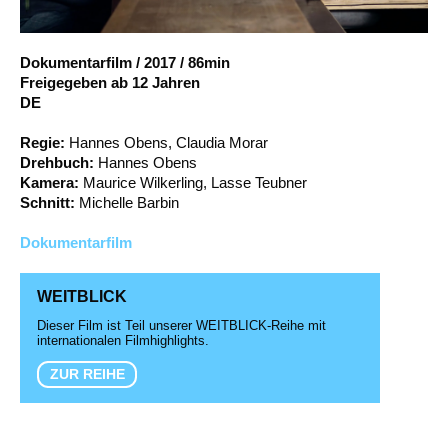
Account
Suche
Dokumentarfilm
/
2017
/
86min
Freigegeben ab 12 Jahren
DE
Regie:
Hannes Obens, Claudia Morar
Drehbuch:
Hannes Obens
Kamera:
Maurice Wilkerling, Lasse Teubner
Schnitt:
Michelle Barbin
Dokumentarfilm
WEITBLICK
Dieser Film ist Teil unserer WEITBLICK-Reihe mit
internationalen Filmhighlights.
ZUR REIHE