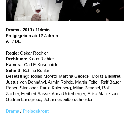
Account
Suche
Drama
/
2010
/
114min
Freigegeben ab 12 Jahren
AT / DE
Regie:
Oskar Roehler
Drehbuch:
Klaus Richter
Kamera:
Carl F. Koschnick
Schnitt:
Bettina Böhler
Besetzung:
Tobias Moretti, Martina Gedeck, Moritz Bleibtreu,
Justus von Dohnányi, Armin Rohde, Martin Feifel, Ralf Bauer,
Robert Stadlober, Paula Kalenberg, Milan Peschel, Rolf
Zacher, Heribert Sasse, Anna Unterberger, Erika Marozsán,
Gudrun Landgrebe, Johannes Silberschneider
Drama
/
Preisgekrönt