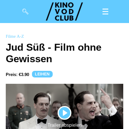
Filme
Filme A-Z
Jud Süß - Film ohne
Magazin
Gewissen
Kuratierungen
Events
LEIHEN
Preis:
€3.90
So geht’s
Filmpakete
Gutscheine
PLAY
& Filmpässe
Trailer abspielen